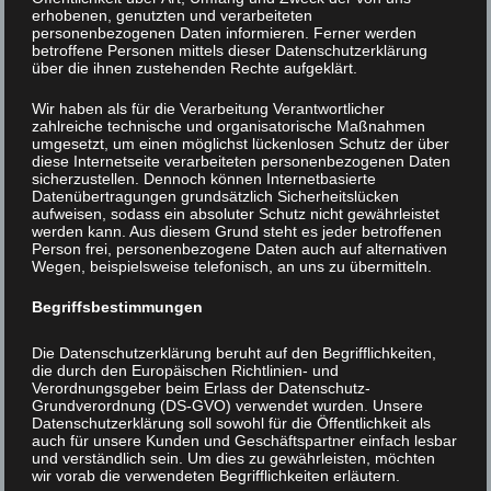
erhobenen, genutzten und verarbeiteten
personenbezogenen Daten informieren. Ferner werden
betroffene Personen mittels dieser Datenschutzerklärung
über die ihnen zustehenden Rechte aufgeklärt.
Soziale Initiative Salzburg, Betreiber der Webseite
www.soziale-initiative.net
Wir haben als für die Verarbeitung Verantwortlicher
zahlreiche technische und organisatorische Maßnahmen
umgesetzt, um einen möglichst lückenlosen Schutz der über
diese Internetseite verarbeiteten personenbezogenen Daten
sicherzustellen. Dennoch können Internetbasierte
Welche
Datenübertragungen grundsätzlich Sicherheitslücken
aufweisen, sodass ein absoluter Schutz nicht gewährleistet
werden kann. Aus diesem Grund steht es jeder betroffenen
personenbezogenen
Person frei, personenbezogene Daten auch auf alternativen
Wegen, beispielsweise telefonisch, an uns zu übermitteln.
Daten wir sammeln und
Begriffsbestimmungen
warum wir sie sammeln
Die Datenschutzerklärung beruht auf den Begrifflichkeiten,
die durch den Europäischen Richtlinien- und
Verordnungsgeber beim Erlass der Datenschutz-
Grundverordnung (DS-GVO) verwendet wurden. Unsere
Wir sammeln keine personenbezogenen Daten
Datenschutzerklärung soll sowohl für die Öffentlichkeit als
auch für unsere Kunden und Geschäftspartner einfach lesbar
und verständlich sein. Um dies zu gewährleisten, möchten
von BesucherInnen unserer Webseite.
wir vorab die verwendeten Begrifflichkeiten erläutern.