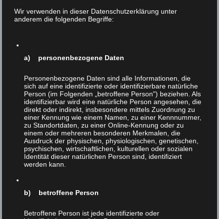
Wir verwenden in dieser Datenschutzerklärung unter
Da wir über kein Kontaktformular verfügen, die
anderem die folgenden Begriffe:
Kommentarmöglichkeit deaktiviert haben und
keine personenbezogenen Analysewerkzeuge
a) personenbezogene Daten
verwenden, entfällt somit eine Einwilligung auf
Personenbezogene Daten sind alle Informationen, die
Verwendung personenbezogener Daten.
sich auf eine identifizierte oder identifizierbare natürliche
Person (im Folgenden „betroffene Person") beziehen. Als
identifizierbar wird eine natürliche Person angesehen, die
direkt oder indirekt, insbesondere mittels Zuordnung zu
einer Kennung wie einem Namen, zu einer Kennnummer,
Kommentare
zu Standortdaten, zu einer Online-Kennung oder zu
einem oder mehreren besonderen Merkmalen, die
Ausdruck der physischen, physiologischen, genetischen,
psychischen, wirtschaftlichen, kulturellen oder sozialen
Identität dieser natürlichen Person sind, identifiziert
Die Kommentarfunktion wurde von uns
werden kann.
deaktiviert. Daher entfällt somit eine
diesbezügliche Einwilligung auf Verwendung
b) betroffene Person
personenbezogener Daten.
Betroffene Person ist jede identifizierte oder