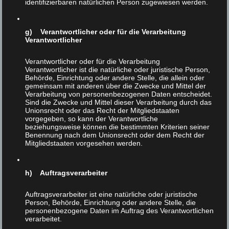
identifizierbaren natürlichen Person zugewiesen werden.
personenbezogener Daten.
g) Verantwortlicher oder für die Verarbeitung
Verantwortlicher
Mit wem wir Ihre Daten
Verantwortlicher oder für die Verarbeitung
teilen
Verantwortlicher ist die natürliche oder juristische Person,
Behörde, Einrichtung oder andere Stelle, die allein oder
gemeinsam mit anderen über die Zwecke und Mittel der
Verarbeitung von personenbezogenen Daten entscheidet.
Sind die Zwecke und Mittel dieser Verarbeitung durch das
Wir teilen keine personenbezogenen Daten von
Unionsrecht oder das Recht der Mitgliedstaaten
vorgegeben, so kann der Verantwortliche
BesucherInnen unserer Webseite.
beziehungsweise können die bestimmten Kriterien seiner
Benennung nach dem Unionsrecht oder dem Recht der
Mitgliedstaaten vorgesehen werden.
Wie lange wir Ihre
h) Auftragsverarbeiter
Daten speichern
Auftragsverarbeiter ist eine natürliche oder juristische
Person, Behörde, Einrichtung oder andere Stelle, die
personenbezogene Daten im Auftrag des Verantwortlichen
verarbeitet.
Wir speichern keine personenbezogenen Daten