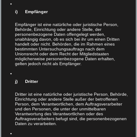
von BesucherInnen unserer Webseite.
i) Empfänger
Empfänger ist eine natürliche oder juristische Person,
Welche Rechte Sie an
Behörde, Einrichtung oder andere Stelle, der
personenbezogene Daten offengelegt werden,
unabhängig davon, ob es sich bei ihr um einen Dritten
Ihren Daten haben
handelt oder nicht. Behörden, die im Rahmen eines
bestimmten Untersuchungsauftrags nach dem
Unionsrecht oder dem Recht der Mitgliedstaaten
möglicherweise personenbezogene Daten erhalten,
gelten jedoch nicht als Empfänger.
Wir speichern keine personenbezogenen Daten
von BesucherInnen unserer Webseite, insofern
j) Dritter
können wir keine Rechte an personenbezogenen
Dritter ist eine natürliche oder juristische Person, Behörde,
Daten übermitteln.
Einrichtung oder andere Stelle außer der betroffenen
Person, dem Verantwortlichen, dem Auftragsverarbeiter
und den Personen, die unter der unmittelbaren
Verantwortung des Verantwortlichen oder des
Wohin wir Ihre Daten
Auftragsverarbeiters befugt sind, die personenbezogenen
Daten zu verarbeiten.
senden