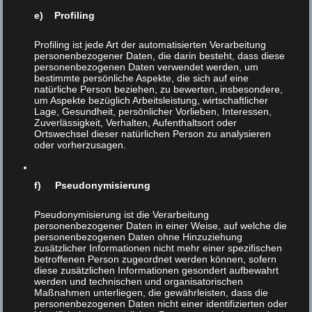
Verwendung personenbezogener Daten.
e) Profiling
Cookies
Profiling ist jede Art der automatisierten Verarbeitung
personenbezogener Daten, die darin besteht, dass diese
personenbezogenen Daten verwendet werden, um
bestimmte persönliche Aspekte, die sich auf eine
natürliche Person beziehen, zu bewerten, insbesondere,
Cookies werden von uns nicht gesammelt. Daher
um Aspekte bezüglich Arbeitsleistung, wirtschaftlicher
Lage, Gesundheit, persönlicher Vorlieben, Interessen,
entfällt somit eine diesbezügliche Einwilligung auf
Zuverlässigkeit, Verhalten, Aufenthaltsort oder
Ortswechsel dieser natürlichen Person zu analysieren
oder vorherzusagen.
Verwendung personenbezogener Daten.
f) Pseudonymisierung
Analysedienste
Pseudonymisierung ist die Verarbeitung
personenbezogener Daten in einer Weise, auf welche die
personenbezogenen Daten ohne Hinzuziehung
Wir setzen keine personenbezogenen
zusätzlicher Informationen nicht mehr einer spezifischen
betroffenen Person zugeordnet werden können, sofern
diese zusätzlichen Informationen gesondert aufbewahrt
Analysedienste ein. Daher entfällt somit eine
werden und technischen und organisatorischen
Maßnahmen unterliegen, die gewährleisten, dass die
diesbezügliche Einwilligung auf Verwendung
personenbezogenen Daten nicht einer identifizierten oder