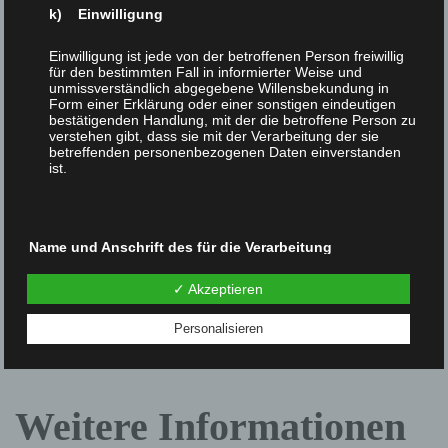
k) Einwilligung
Einwilligung ist jede von der betroffenen Person freiwillig
Wir speichern keine personenbezogenen Daten
für den bestimmten Fall in informierter Weise und
unmissverständlich abgegebene Willensbekundung in
von BesucherInnen unserer Webseite und können
Form einer Erklärung oder einer sonstigen eindeutigen
bestätigenden Handlung, mit der die betroffene Person zu
diesbezügliche Daten auch nirgendwohin senden.
verstehen gibt, dass sie mit der Verarbeitung der sie
betreffenden personenbezogenen Daten einverstanden
ist.
Kontaktinformationen
Name und Anschrift des für die Verarbeitung
Verantwortlichen
Soziale Initiative Salzburg, E-Mail: mail@soziale-
✓ Akzeptieren
Verantwortlicher im Sinne der Datenschutz-
initiative.net, Datenschutzbeauftragter: Christian
Grundverordnung, sonstiger in den Mitgliedstaaten der
Personalisieren
Europäischen Union geltenden Datenschutzgesetze und
Treweller
anderer Bestimmungen mit datenschutzrechtlichem
Charakter ist die:
Soziale Initiative Salzburg
Weitere Informationen
Christian Treweller