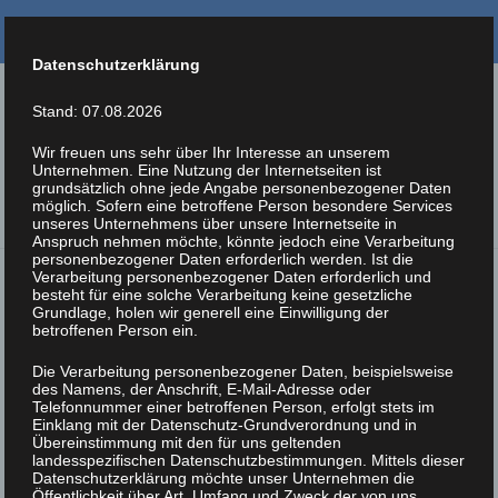
Datenschutzerklärung
Soziale Initiative
Stand: 07.08.2026
Wir freuen uns sehr über Ihr Interesse an unserem
Salzburg
Unternehmen. Eine Nutzung der Internetseiten ist
grundsätzlich ohne jede Angabe personenbezogener Daten
möglich. Sofern eine betroffene Person besondere Services
unseres Unternehmens über unsere Internetseite in
Anspruch nehmen möchte, könnte jedoch eine Verarbeitung
personenbezogener Daten erforderlich werden. Ist die
Verarbeitung personenbezogener Daten erforderlich und
Startseite
Datenschutzerklärung
besteht für eine solche Verarbeitung keine gesetzliche
Grundlage, holen wir generell eine Einwilligung der
betroffenen Person ein.
Datenschutzerklärung
Die Verarbeitung personenbezogener Daten, beispielsweise
des Namens, der Anschrift, E-Mail-Adresse oder
Telefonnummer einer betroffenen Person, erfolgt stets im
Einklang mit der Datenschutz-Grundverordnung und in
Übereinstimmung mit den für uns geltenden
landesspezifischen Datenschutzbestimmungen. Mittels dieser
Datenschutzerklärung möchte unser Unternehmen die
Wer wir sind
Öffentlichkeit über Art, Umfang und Zweck der von uns