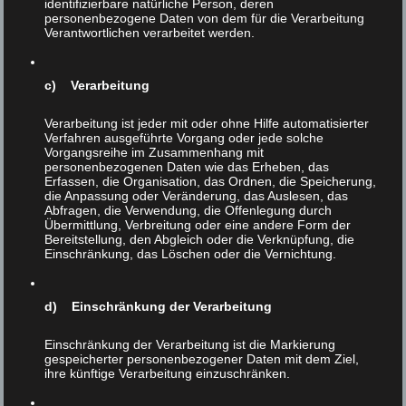
identifizierbare natürliche Person, deren
personenbezogene Daten von dem für die Verarbeitung
Verantwortlichen verarbeitet werden.
Medien
c) Verarbeitung
Der externe upload von Medien wurde von uns
Verarbeitung ist jeder mit oder ohne Hilfe automatisierter
Verfahren ausgeführte Vorgang oder jede solche
deaktiviert. Daher entfällt somit eine
Vorgangsreihe im Zusammenhang mit
personenbezogenen Daten wie das Erheben, das
diesbezügliche Einwilligung auf Verwendung
Erfassen, die Organisation, das Ordnen, die Speicherung,
die Anpassung oder Veränderung, das Auslesen, das
personenbezogener Daten.
Abfragen, die Verwendung, die Offenlegung durch
Übermittlung, Verbreitung oder eine andere Form der
Bereitstellung, den Abgleich oder die Verknüpfung, die
Einschränkung, das Löschen oder die Vernichtung.
Kontaktformulare
d) Einschränkung der Verarbeitung
Wir verwenden kein Kontaktformular. Daher
Einschränkung der Verarbeitung ist die Markierung
gespeicherter personenbezogener Daten mit dem Ziel,
entfällt somit eine diesbezügliche Einwilligung auf
ihre künftige Verarbeitung einzuschränken.